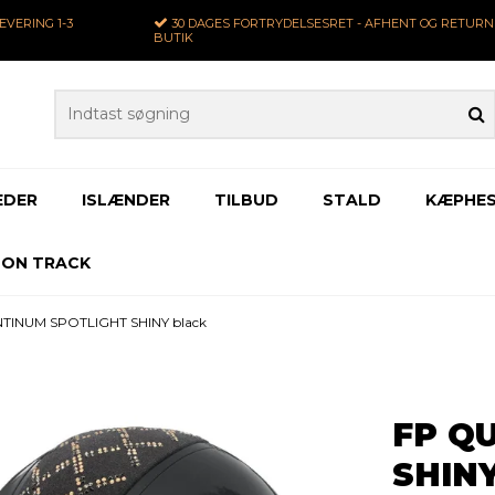
LEVERING
1-3
30 DAGES
FORTRYDELSESRET - AFHENT OG RETURNE
BUTIK
EDER
ISLÆNDER
TILBUD
STALD
KÆPHES
 ON TRACK
TINUM SPOTLIGHT SHINY black
FP Q
SHINY