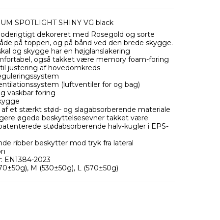
UM SPOTLIGHT SHINY VG black
oderigtigt dekoreret med Rosegold og sorte
 både på toppen, og på bånd ved den brede skygge.
kal og skygge har en højglanslakering
fortabel, også takket være memory foam-foring
til justering af hovedomkreds
eguleringssystem
entilationssystem (luftventiler for og bag)
og vaskbar foring
skygge
t af et stærkt stød- og slagabsorberende materiale
gere øgede beskyttelsesevner takket være
patenterede stødabsorberende halv-kugler i EPS-
de ribber beskytter mod tryk fra lateral
on
r: EN1384-2023
70±50g), M (530±50g), L (570±50g)