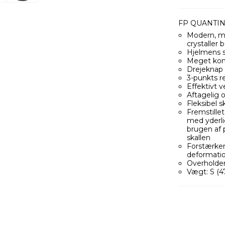
FP QUANTIN
Modern, m
crystaller
Hjelmens s
Meget kom
Drejeknap 
3-punkts r
Effektivt v
Aftagelig 
Fleksibel 
Fremstille
med yderli
brugen af 
skallen
Forstærken
deformati
Overholde
Vægt: S (4