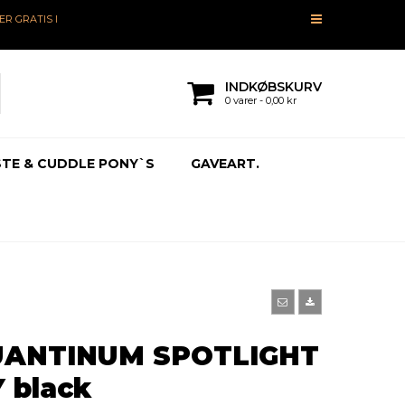
R GRATIS I
INDKØBSKURV
0 varer - 0,00 kr
TE & CUDDLE PONY`S
GAVEART.
UANTINUM SPOTLIGHT
 black