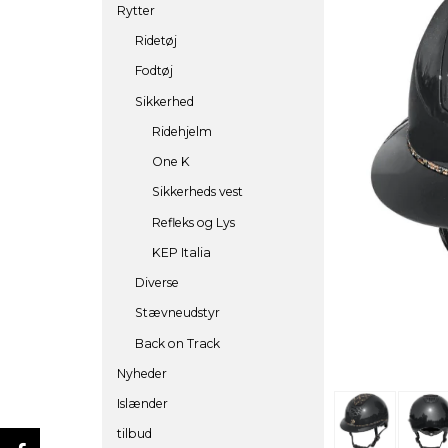
Rytter
Ridetøj
Fodtøj
Sikkerhed
Ridehjelm
One K
Sikkerheds vest
Refleks og Lys
KEP Italia
Diverse
Stævneudstyr
Back on Track
Nyheder
Islænder
tilbud