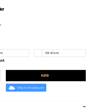
kr
cm
59-61cm
ant
KØB
Tilføj til Ønskeskyen