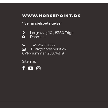
WWW.HORSEPOINT.DK
* Se handelsbetingelser
Lergravvej 10
,
8380 Trige
Danmark
+45 2327 0333
Butik@horsepoint.dk
CVR-nummer
:
26074819
Sitemap