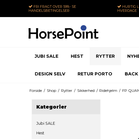
FRI FRAGT
OVER 599,- SE
HURTIG 
HANDELSBETINGELSER
HVERDAGE
JUBI SALE
HEST
RYTTER
NYH
DESIGN SELV
RETUR PORTO
BACK
Forside
/
Shop
/
Rytter
/
Sikkerhed
/
Ridehjelm
/
FP QUAN
Kategorier
Jubi SALE
Hest