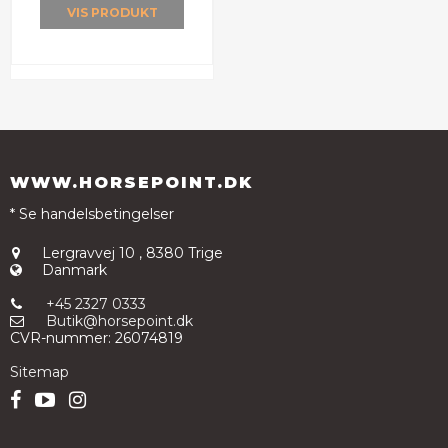
VIS PRODUKT
WWW.HORSEPOINT.DK
* Se handelsbetingelser
Lergravvej 10
,
8380 Trige
Danmark
+45 2327 0333
Butik@horsepoint.dk
CVR-nummer
:
26074819
Sitemap