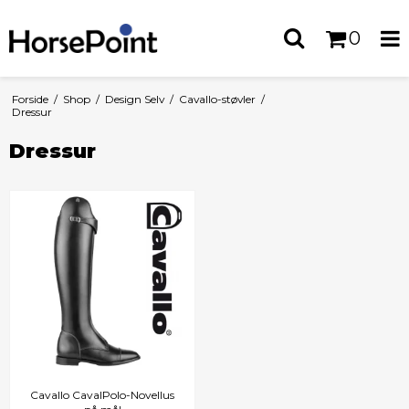
0
Forside
/
Shop
/
Design Selv
/
Cavallo-støvler
/
Dressur
Dressur
Cavallo CavalPolo-Novellus