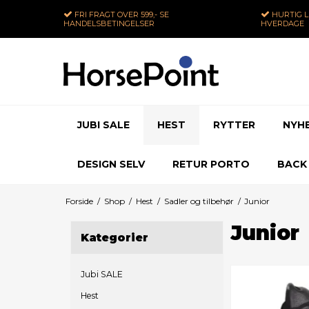
FRI FRAGT
OVER 599,- SE
HURTIG 
HANDELSBETINGELSER
HVERDAGE
JUBI SALE
HEST
RYTTER
NYH
DESIGN SELV
RETUR PORTO
BACK
Forside
/
Shop
/
Hest
/
Sadler og tilbehør
/
Junior
Junior
Kategorier
Jubi SALE
Hest