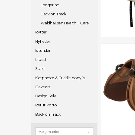
Longering
Back on Track
Waldhausen Health + Care
Rytter
Nyheder
Islænder
tilbud
Stald
Kæpheste & Cuddle pony`s
Gaveart.
Design Selv
Retur Porto
Back on Track