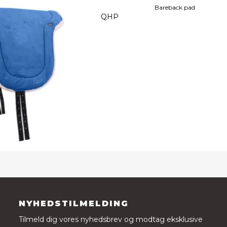
Bareback pad
QHP
NYHEDSTILMELDING
Tilmeld dig vores nyhedsbrev og modtag eksklusive