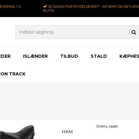
LEVERING
1-3
30 DAGES
FORTRYDELSESRET - AFHENT OG RETURNE
BUTIK
EDER
ISLÆNDER
TILBUD
STALD
KÆPHES
 ON TRACK
Shetty sadel
HKM