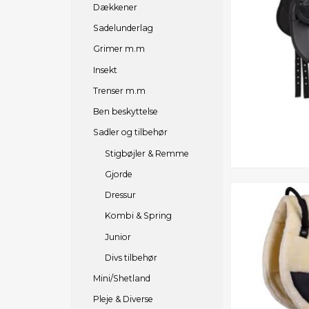
Dækkener
Sadelunderlag
Grimer m.m
Insekt
Trenser m.m
Ben beskyttelse
Sadler og tilbehør
Stigbøjler & Remme
Gjorde
Dressur
Kombi & Spring
Junior
Divs tilbehør
Mini/Shetland
Pleje & Diverse