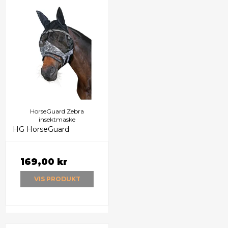
HorseGuard Zebra
insektmaske
HG HorseGuard
169,00 kr
VIS PRODUKT