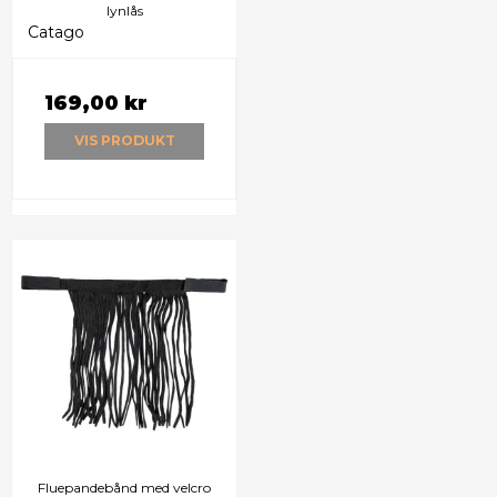
lynlås
Catago
169,00 kr
VIS PRODUKT
Fluepandebånd med velcro