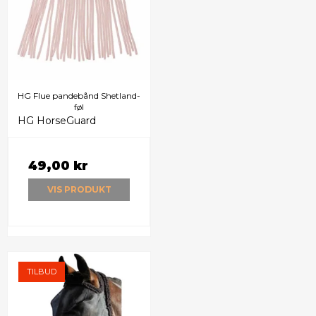
HG Flue pandebånd Shetland-
føl
HG HorseGuard
49,00 kr
VIS PRODUKT
TILBUD