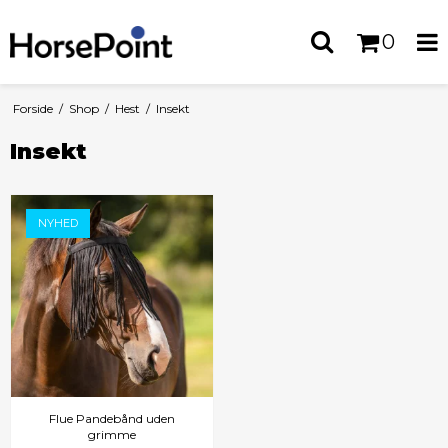
0
Forside
/
Shop
/
Hest
/
Insekt
Insekt
NYHED
Flue Pandebånd uden
grimme