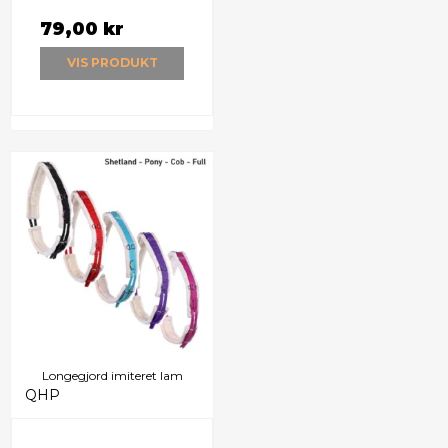
79,00 kr
VIS PRODUKT
Longegjord imiteret lam
QHP