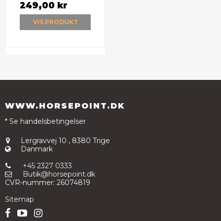
249,00 kr
VIS PRODUKT
WWW.HORSEPOINT.DK
* Se handelsbetingelser
Lergravvej 10
,
8380 Trige
Danmark
+45 2327 0333
Butik@horsepoint.dk
CVR-nummer
:
26074819
Sitemap