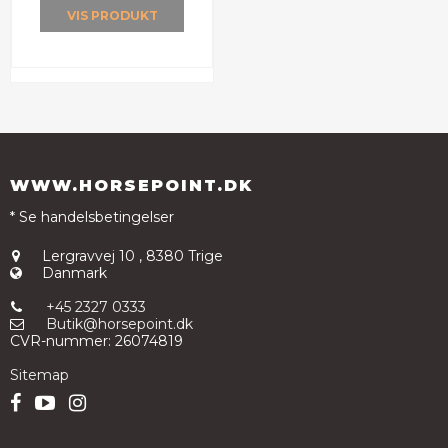
VIS PRODUKT
WWW.HORSEPOINT.DK
* Se handelsbetingelser
Lergravvej 10
,
8380 Trige
Danmark
+45 2327 0333
Butik@horsepoint.dk
CVR-nummer
:
26074819
Sitemap