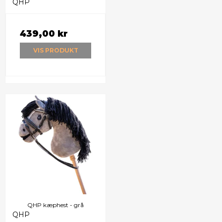
QHP
439,00 kr
VIS PRODUKT
QHP kæphest - grå
QHP