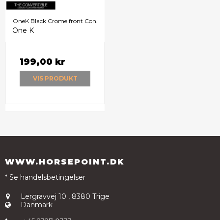
OneK Black Crome front Con.
One K
199,00 kr
VIS PRODUKT
WWW.HORSEPOINT.DK
* Se handelsbetingelser
Lergravvej 10
,
8380 Trige
Danmark