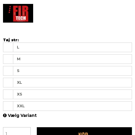
Tøj str:
L
M
S
XL
XS
XXL
Vælg Variant
KØB