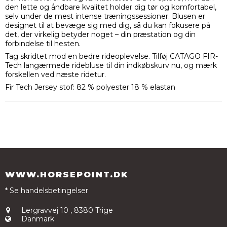
den lette og åndbare kvalitet holder dig tør og komfortabel,
selv under de mest intense træningssessioner. Blusen er
designet til at bevæge sig med dig, så du kan fokusere på
det, der virkelig betyder noget – din præstation og din
forbindelse til hesten.
Tag skridtet mod en bedre rideoplevelse. Tilføj CATAGO FIR-
Tech langærmede ridebluse til din indkøbskurv nu, og mærk
forskellen ved næste ridetur.
Fir Tech Jersey stof: 82 % polyester 18 % elastan
WWW.HORSEPOINT.DK
* Se handelsbetingelser
Lergravvej 10
,
8380 Trige
Danmark