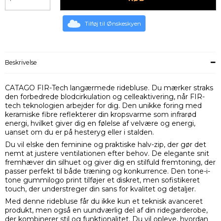
Tilføj til Ønskeskyen
Beskrivelse
CATAGO FIR-Tech langærmede ridebluse. Du mærker straks
den forbedrede blodcirkulation og celleaktivering, når FIR-
tech teknologien arbejder for dig. Den unikke foring med
keramiske fibre reflekterer din kropsvarme som infrarød
energi, hvilket giver dig en følelse af velvære og energi,
uanset om du er på hesteryg eller i stalden.
Du vil elske den feminine og praktiske halv-zip, der gør det
nemt at justere ventilationen efter behov. De elegante snit
fremhæver din silhuet og giver dig en stilfuld fremtoning, der
passer perfekt til både træning og konkurrence. Den tone-i-
tone gummilogo print tilføjer et diskret, men sofistikeret
touch, der understreger din sans for kvalitet og detaljer.
Med denne ridebluse får du ikke kun et teknisk avanceret
produkt, men også en uundværlig del af din ridegarderobe,
der kombinerer stil og funktionalitet. Du vil opleve, hvordan