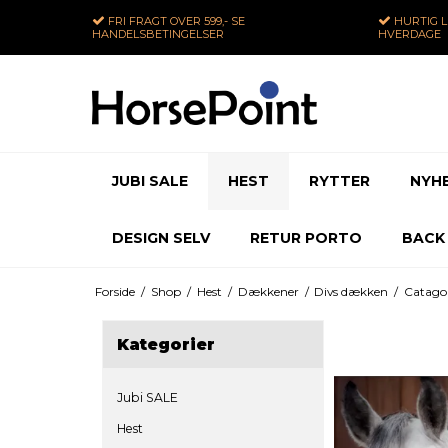
FRI FRAGT
OVER 599,- SE
HURTIG 
HANDELSBETINGELSER
HVERDAGE
JUBI SALE
HEST
RYTTER
NYH
DESIGN SELV
RETUR PORTO
BACK
Forside
/
Shop
/
Hest
/
Dækkener
/
Divs dækken
/
Catago
Kategorier
Jubi SALE
Hest