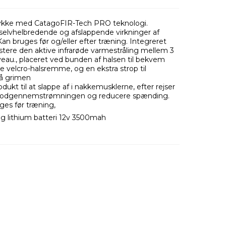
ykke med CatagoFIR-Tech PRO teknologi.
 selvhelbredende og afslappende virkninger af
Kan bruges før og/eller efter træning. Integreret
ustere den aktive infrarøde varmestråling mellem 3
iveau., placeret ved bunden af halsen til bekvem
re velcro-halsremme, og en ekstra strop til
på grimen
odukt til at slappe af i nakkemusklerne, efter rejser
blodgennemstrømningen og reducere spænding.
ges før træning,
og lithium batteri 12v 3500mah