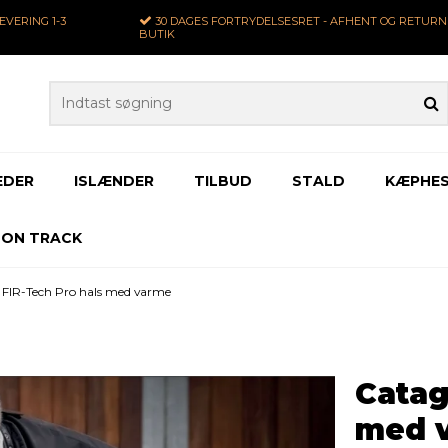
LEVERING
1-3
30 DAGES
FORTRYDELSESRET - AFHENT OG RETURNE
BUTIK
EDER
ISLÆNDER
TILBUD
STALD
KÆPHES
 ON TRACK
 FIR-Tech Pro hals med varme
Catag
med 