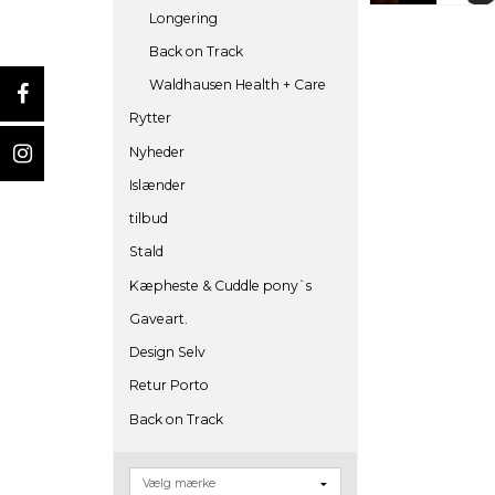
Longering
Back on Track
Waldhausen Health + Care
Rytter
Nyheder
Islænder
tilbud
Stald
Kæpheste & Cuddle pony`s
Gaveart.
Design Selv
Retur Porto
Back on Track