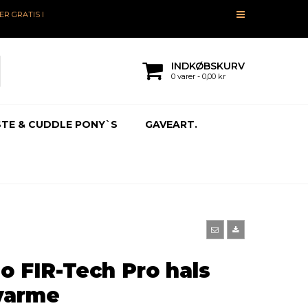
R GRATIS I
INDKØBSKURV
0 varer - 0,00 kr
TE & CUDDLE PONY`S
GAVEART.
o FIR-Tech Pro hals
varme