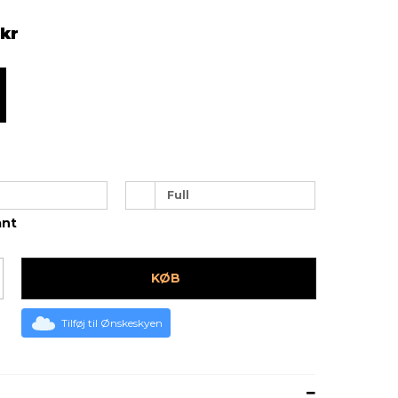
 kr
Full
ant
KØB
Tilføj til Ønskeskyen