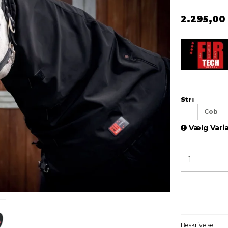
2.295,00
Str:
Cob
Vælg Vari
Beskrivelse