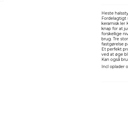
Heste halsst
Fordelagtigt
keramisk ler 
knap for at j
forskellige n
brug. Tre sto
fastgørelse 
Et perfekt pr
ved at øge 
Kan også bru
Incl oplader 