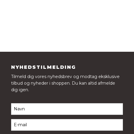
NYHEDSTILMELDING
Tilmeld dig vores nyhedsbrev og modtag eksklusive
tilbud og nyheder i shoppen. Du kan altid afmelde
dig igen.