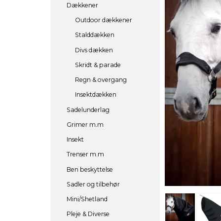
Dækkener
Outdoor dækkener
Stalddækken
Divs dækken
Skridt & parade
Regn & overgang
Insektdækken
Sadelunderlag
Grimer m.m
Insekt
Trenser m.m
Ben beskyttelse
Sadler og tilbehør
Mini/Shetland
Pleje & Diverse