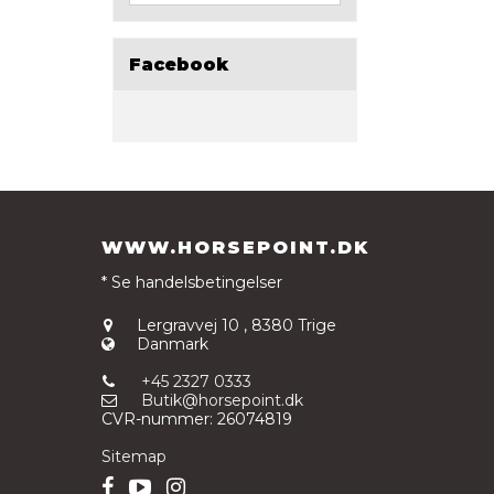
Facebook
WWW.HORSEPOINT.DK
* Se handelsbetingelser
Lergravvej 10
,
8380 Trige
Danmark
+45 2327 0333
Butik@horsepoint.dk
CVR-nummer
:
26074819
Sitemap