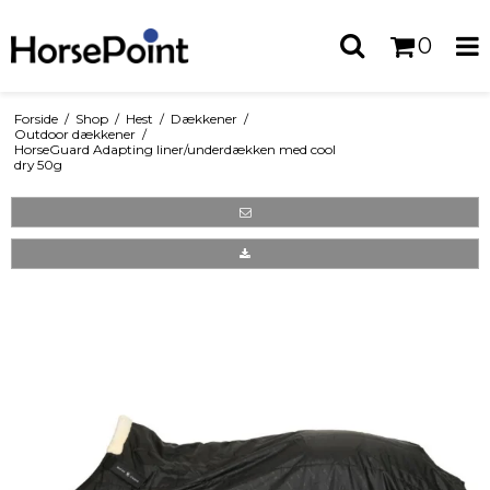
0
Forside
/
Shop
/
Hest
/
Dækkener
/
Outdoor dækkener
/
HorseGuard Adapting liner/underdækken med cool
dry 50g