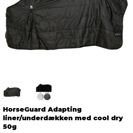
HorseGuard Adapting
liner/underdækken med cool dry
50g