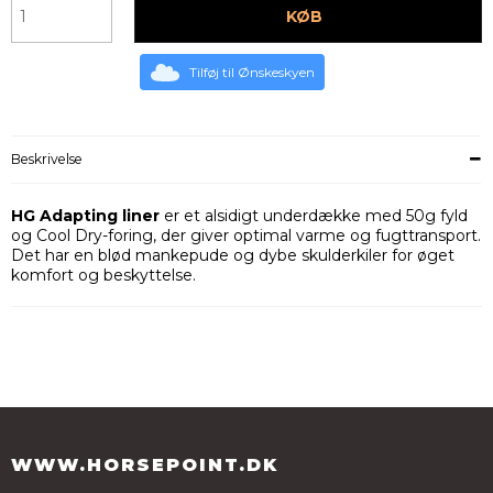
KØB
Tilføj til Ønskeskyen
Beskrivelse
HG Adapting liner
er et alsidigt underdække med 50g fyld
og Cool Dry-foring, der giver optimal varme og fugttransport.
Det har en blød mankepude og dybe skulderkiler for øget
komfort og beskyttelse.
WWW.HORSEPOINT.DK